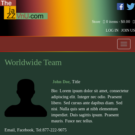
Store
0 items -
$
0.00
LOG IN
JOIN US
Toggl
naviga
Worldwide Team
John Doe,
Title
Bio: Lorem ipsum dolor sit amet, consectetur
adipiscing elit. Integer nec odio. Praesent
libero. Sed cursus ante dapibus diam. Sed
nisi. Nulla quis sem at nibh elementum
imperdiet. Duis sagittis ipsum. Praesent
mauris. Fusce nec tellus.
Email
,
Facebook
, Tel:877-222-
9075