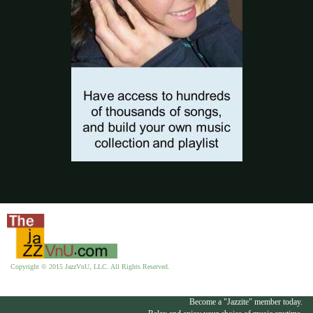
Copyright © 2015 JazzVnU, LLC. All Rights Reserved.
Become a "Jazzite" member today.