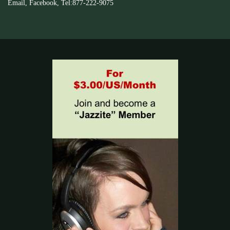
Email
,
Facebook
, Tel:877-222-
9075