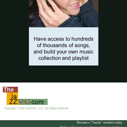
Copyright © 2015 JazzVnU, LLC. All Rights Reserved.
Become a "Jazzite" member today.