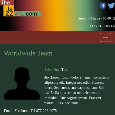
Store
0 items -
$
0.00
LOG IN
JOIN US
Toggl
naviga
Worldwide Team
John Doe,
Title
Bio: Lorem ipsum dolor sit amet, consectetur
adipiscing elit. Integer nec odio. Praesent
libero. Sed cursus ante dapibus diam. Sed
nisi. Nulla quis sem at nibh elementum
imperdiet. Duis sagittis ipsum. Praesent
mauris. Fusce nec tellus.
Email
,
Facebook
, Tel:877-222-
9075