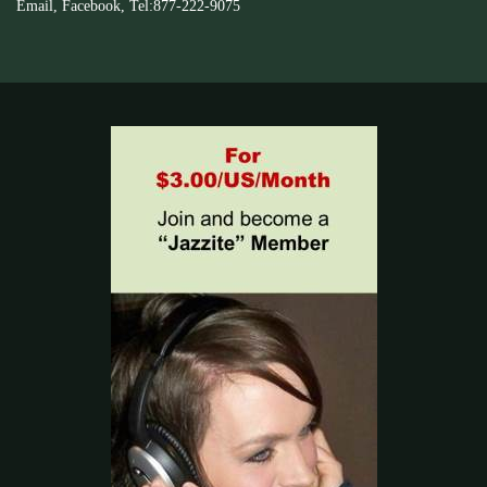
Email
,
Facebook
, Tel:877-222-
9075